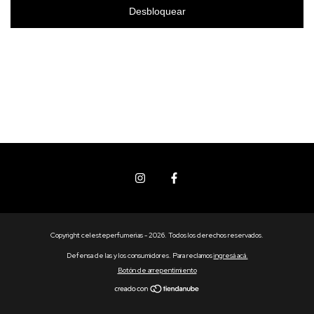
Desbloquear
Copyright celesteperfumerias - 2026. Todos los derechos reservados.
Defensa de las y los consumidores. Para reclamos
ingresá acá.
Botón de arrepentimiento