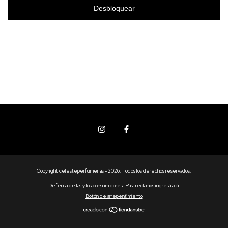
Desbloquear
Copyright celesteperfumerias - 2026. Todos los derechos reservados.
Defensa de las y los consumidores. Para reclamos
ingresá acá.
Botón de arrepentimiento