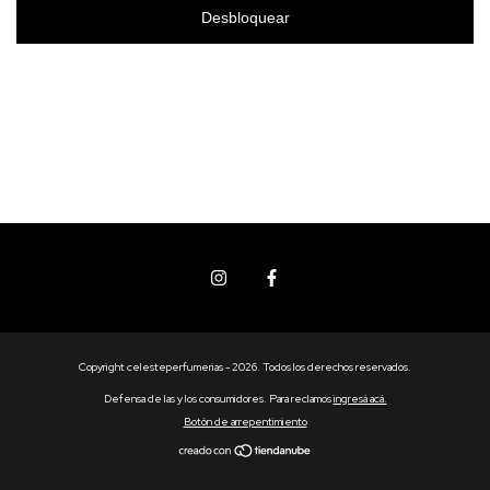
Desbloquear
Copyright celesteperfumerias - 2026. Todos los derechos reservados.
Defensa de las y los consumidores. Para reclamos
ingresá acá.
Botón de arrepentimiento