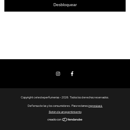
Desbloquear
Copyright celesteperfumerias - 2026. Todos los derechos reservados.
Defensa de las y los consumidores. Para reclamos
ingresá acá.
Botón de arrepentimiento