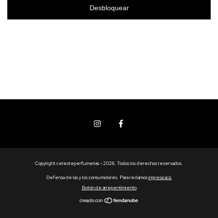
Desbloquear
Copyright celesteperfumerias - 2026. Todos los derechos reservados.
Defensa de las y los consumidores. Para reclamos
ingresá acá.
Botón de arrepentimiento