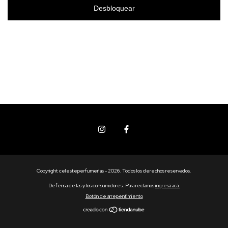
Desbloquear
Copyright celesteperfumerias - 2026. Todos los derechos reservados.
Defensa de las y los consumidores. Para reclamos
ingresá acá.
Botón de arrepentimiento