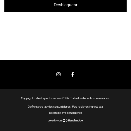
Desbloquear
Copyright celesteperfumerias - 2026. Todos los derechos reservados.
Defensa de las y los consumidores. Para reclamos
ingresá acá.
Botón de arrepentimiento