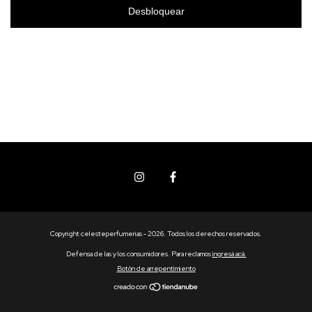
Desbloquear
Copyright celesteperfumerias - 2026. Todos los derechos reservados.
Defensa de las y los consumidores. Para reclamos
ingresá acá.
Botón de arrepentimiento