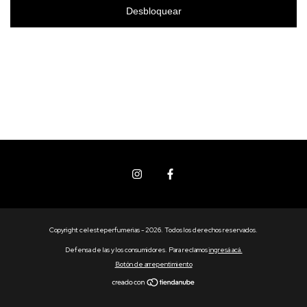
Desbloquear
Copyright celesteperfumerias - 2026. Todos los derechos reservados.
Defensa de las y los consumidores. Para reclamos
ingresá acá.
Botón de arrepentimiento