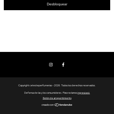
Desbloquear
Copyright celesteperfumerias - 2026. Todos los derechos reservados.
Defensa de las y los consumidores. Para reclamos
ingresá acá.
Botón de arrepentimiento