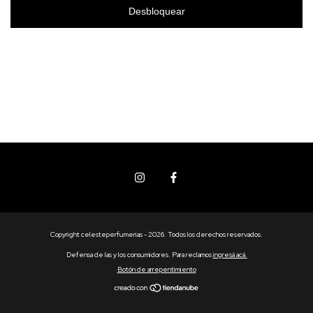
Desbloquear
Copyright celesteperfumerias - 2026. Todos los derechos reservados.
Defensa de las y los consumidores. Para reclamos
ingresá acá.
Botón de arrepentimiento