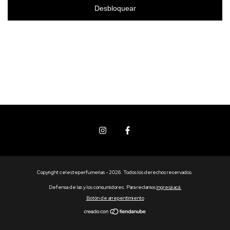
Desbloquear
Copyright celesteperfumerias - 2026. Todos los derechos reservados.
Defensa de las y los consumidores. Para reclamos
ingresá acá.
Botón de arrepentimiento